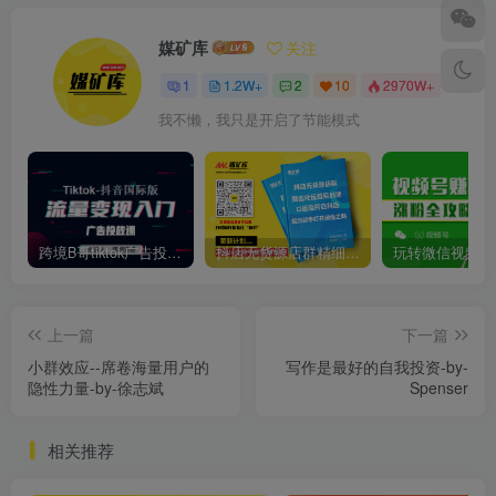
媒矿库
关注
1
1.2W+
2
10
2970W+
我不懒，我只是开启了节能模式
跨境B哥tiktok广告投放课，带你快速入门tiktok广告投放价值1680元
抖店无货源店群精细化运营系列课，帮助0基础新手开启抖店创业之路价值888元
上一篇
下一篇
小群效应--席卷海量用户的
写作是最好的自我投资-by-
隐性力量-by-徐志斌
Spenser
相关推荐