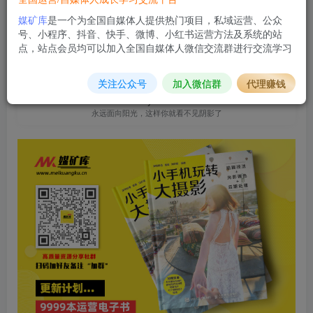
立即购买
媒矿库
是一个为全国自媒体人提供热门项目，私域运营、公众
号、小程序、抖音、快手、微博、小红书运营方法及系统的站
您当前未登录！建议登陆后购买，可保存购买订单
点，站点会员均可以加入全国自媒体人微信交流群进行交流学习
关注公众号
加入微信群
代理赚钱
Turn your face to the sun and the shadows fall behind
you.
永远面向阳光，这样你就看不见阴影了