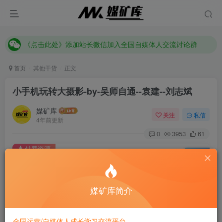
《点击此处》添加站长微信加入全国自媒体人交流讨论群
媒矿库-全国自媒体人的成长学习交流平台！
《点击此处》添加站长微信加入全国自媒体人交流讨论群
媒矿库-全国自媒体人的成长学习交流平台！
首页
其他干货
正文
小手机玩转大摄影-by-吴师自通--袁建--刘志斌
媒矿库
关注
私信
4年前更新
0
3953
61
付费资源
已售 23
小手机玩转大摄影-by-吴师自通--袁建--刘志斌
此内容为付费资源，请付费后查看
9.9
媒矿库简介
限时特惠
19.9
m
m
2.8
免费
黄金会员
m
钻石会员
全国运营/自媒体人成长学习交流平台