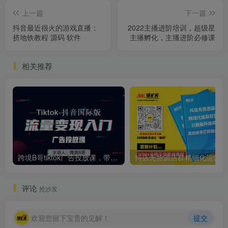
上一篇
下一篇
抖音最近很火的游戏直播：
2022主播进阶培训，超级星
挤地铁教程 源码 软件
主播孵化，主播进阶必修课
相关推荐
跨境B哥tiktok广告投放课，带你快速入门tiktok广告投放价值1680元
抖店
评论
抢沙发
欢迎您留下宝贵的见解！
提交