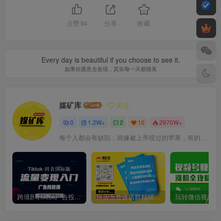
点赞
54
分享
收藏
Every day is beautiful if you choose to see it.
如果你愿意去发现，其实每一天都很美
媒矿库
关注
0
1.2W+
2
10
2970W+
每个人都会有缺陷，就像被上帝咬过的苹果，有的人缺陷比较大，正是因为上帝特别喜欢他的芬芳
跨境B哥tiktok广告投放课，带你快速入门tiktok广告投放价值1680元
抖店无货源店群精细化运营系列课，帮助0基础新手开启抖店创业之路价值888元