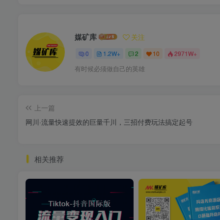
媒矿库
关注
0
1.2W+
2
10
2971W+
有时候必须做自己的英雄
上一篇
网川·流量快速提效的巨量千川，三招付费玩法搞定起号
相关推荐