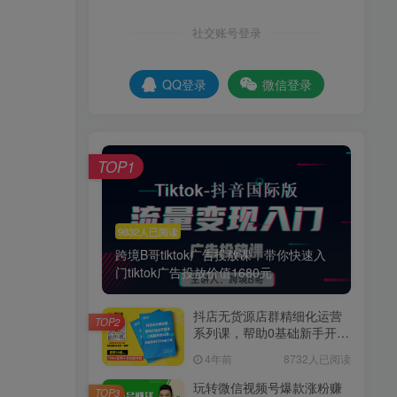
社交账号登录
QQ登录
微信登录
TOP1
9832人已阅读
跨境B哥tiktok广告投放课，带你快速入
门tiktok广告投放价值1680元
抖店无货源店群精细化运营
TOP2
系列课，帮助0基础新手开启
抖店创业之路价值888元
4年前
8732人已阅读
玩转微信视频号爆款涨粉赚
TOP3