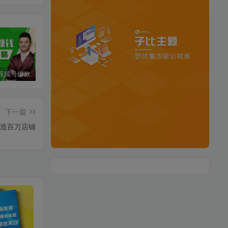
玩转微信视频号爆款涨粉赚钱全攻略，让你快速抓住流量风口，收获红利财富
Seven漆国内TIKTOK短视频直播训练营，全球直播带货的风口赶紧乘风掘金
严校长·塔罗牌付费项目，0风险，一台手机，随时随地赚钱价值1000元
下一篇
打造百万店铺