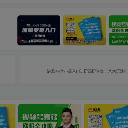
跨境B哥tiktok广告投放课，带你快速入门tiktok广告投放价值1680元
抖店无货源店群精细化运营系列课，帮助0基础新手开启抖店创业之路价值888元
湛北·抖音小店入门进阶高阶合集，八大玩法