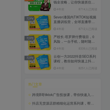
钱全攻略，让你快速抓住流
量风口，收获红利财富
4年前
8714人已阅读
Seven漆国内TIKTOK短视频
TOP4
直播训练营，全球直播带货
的风口赶紧乘风掘金
4年前
8712人已阅读
严校长·塔罗牌付费项目，0
TOP5
风险，一台手机，随时随地
赚钱价值1000元
4年前
8339人已阅读
云创一方2022抖音SEO系列
TOP6
课程，教你如何快速上抖音
搜索排名第一
4年前
8251人已阅读
热门文章
跨境B哥tiktok广告投放课，带你快速入门tiktok广告投放价值1680元
抖店无货源店群精细化运营系列课，帮助0基础新手开启抖店创业之路价值888元