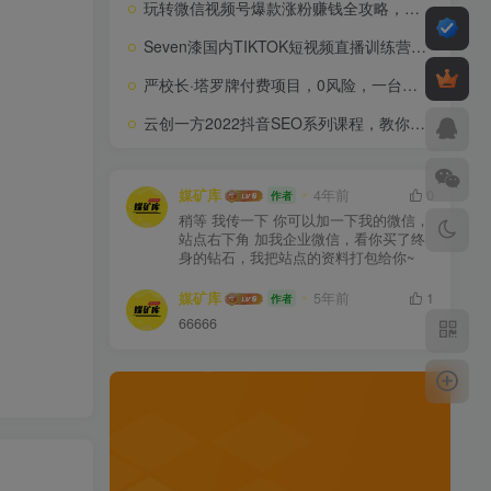
玩转微信视频号爆款涨粉赚钱全攻略，让你快速抓住流量风口，收获红利财富
Seven漆国内TIKTOK短视频直播训练营，全球直播带货的风口赶紧乘风掘金
严校长·塔罗牌付费项目，0风险，一台手机，随时随地赚钱价值1000元
云创一方2022抖音SEO系列课程，教你如何快速上抖音搜索排名第一
媒矿库
4年前
0
作者
稍等 我传一下 你可以加一下我的微信，
站点右下角 加我企业微信，看你买了终
身的钻石，我把站点的资料打包给你~
媒矿库
5年前
1
作者
66666