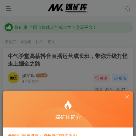
媒矿库-全国自媒体人的成长学习交流平台！
《点击此处》添加站长微信加入全国自媒体人交流讨论群
媒矿库-全国自媒体人的成长学习交流平台！
首页
短视频
快手
正文
牛气学堂高薪抖音直播运营成长班，带你升级打怪
走上掘金之路
媒矿库
关注
私信
4年前发布
0
21
37
Only they who fulfill their duties in everyday matters will
fulfill them on great occasions.
只有在日常生活中尽责的人才会在重大时刻尽责
媒矿库简介
课程来自牛气学堂由梁一老师主讲的高薪抖音直播运营成长
全国运营/自媒体人成长学习交流平台