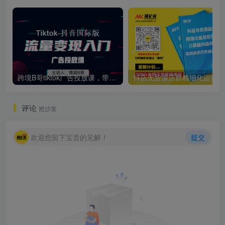
跨境B哥tiktok广告投放课，带你快速入门tiktok广告投放价值1680元
抖店
评论
抢沙发
欢迎您留下宝贵的见解！
提交