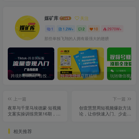
媒矿库
关注
1
1.2W+
2
10
2970W+
那些单独飞翔的人拥有最强大的翅膀
跨境B哥tiktok广告投放课，带你快速入门tiktok广告投放价值1680元
抖店无货源店群精细化运营系列课，帮助0基础新手开启抖店创业之路价值888元
上一篇
下一篇
夜草与千里马埃德蒙·短视频
创壹慧慧周短视频爆款方法
文案实‮训操‬练营第16期，只
论，让你快速入门、少走弯
说话就能火的短视频文案课
路、节省试错成本
相关推荐