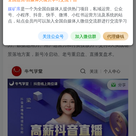
班，带你升级打怪走上掘金之路官网售价1280元。
媒矿库
是一个为全国自媒体人提供热门项目，私域运营、公众
号、小程序、抖音、快手、微博、小红书运营方法及系统的站
梁一老师经过三个月打磨只为学院打开4大基础认知：流量机
点，站点会员均可以加入全国自媒体人微信交流群进行交流学习
制、带货模式、岗位分工、平台工具，搭建你的8大能力模
型：活动营销力、主播筛选能力、场域留人力、内容创作
关注公众号
加入微信群
代理赚钱
力、数据运用力、用户运营力和付费投放力，交付3大实战场
景落地方案，新号冷启动、老号重启盘、直播复盘术。