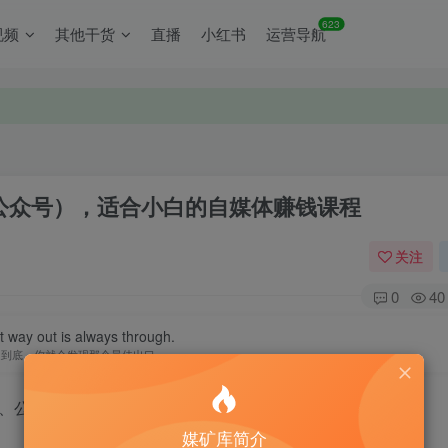
623
视频
其他干货
直播
小红书
运营导航
公众号），适合小白的自媒体赚钱课程
关注
0
40
 way out is always through.
走到底，你就会发现那个最佳出口
、公众号官网售价399元
媒矿库简介