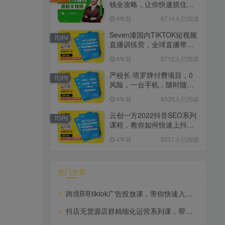
钱全攻略，让你快速抓住流
量风口，收获红利财富
4年前
8714人已阅读
Seven漆国内TIKTOK短视频
TOP4
直播训练营，全球直播带货
的风口赶紧乘风掘金
4年前
8712人已阅读
严校长·塔罗牌付费项目，0
TOP5
风险，一台手机，随时随地
赚钱价值1000元
4年前
8339人已阅读
云创一方2022抖音SEO系列
TOP6
课程，教你如何快速上抖音
搜索排名第一
4年前
8251人已阅读
热门文章
跨境B哥tiktok广告投放课，带你快速入门tiktok广告投放价值1680元
抖店无货源店群精细化运营系列课，帮助0基础新手开启抖店创业之路价值888元