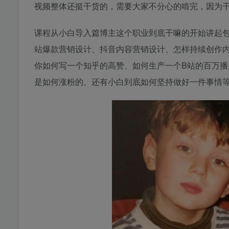
视频整体还挺干货的，需要大家不分心的啃完，因为
课程从小白导入篇博主这个职业到底干嘛的开始讲起
站爆款营销设计、抖音内容营销设计、怎样持续创作
你如何写一个知乎的高赞、如何生产一个B站的百万
是如何涨粉的、还有小白到底如何坚持做好一件事情