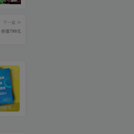
玩转微信视频号爆款涨粉赚钱全攻略，让你快速抓住流量风口，收获红利财富
Seven漆国内TIKTOK短视频直播训练营，全球直播带货的风口赶紧乘风掘金
严校长·塔罗牌付费项目，0风险，一台手机，随时随地赚钱价值1000元
下一篇
价值799元
自动看视频无限撸余额秒提现，日赚400＋【视频教程】
阿拉丁副业财富圈，你将收货一堆正规靠谱的赚钱项目 价值580元