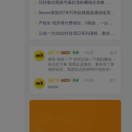
玩转微信视频号爆款涨粉赚钱全攻略，让你快速抓住流量风口，收获红利财富
Seven漆国内TIKTOK短视频直播训练营，全球直播带货的风口赶紧乘风掘金
严校长·塔罗牌付费项目，0风险，一台手机，随时随地赚钱价值1000元
云创一方2022抖音SEO系列课程，教你如何快速上抖音搜索排名第一
媒矿库
4年前
0
作者
稍等 我传一下 你可以加一下我的微信，
站点右下角 加我企业微信，看你买了终
身的钻石，我把站点的资料打包给你~
媒矿库
5年前
1
作者
66666