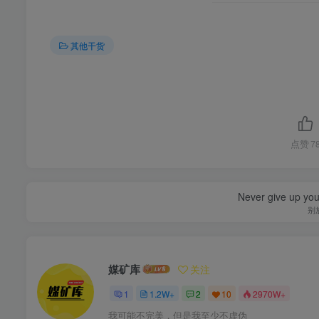
其他干货
点赞
7
Never give up yo
别
媒矿库
关注
1
1.2W+
2
10
2970W+
我可能不完美，但是我至少不虚伪