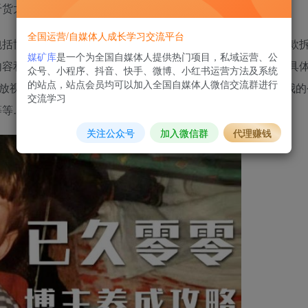
干货太密集了，所以有的课程建议大家多听几遍。
全国运营/自媒体人成长学习交流平台
包括博主多赚钱、赚钱流程、基础定位、账号搭建、选题、爆款拆
媒矿库
是一个为全国自媒体人提供热门项目，私域运营、公
内容和拍视频、以及底层逻辑每个人必看的天赋与执念，课程具
众号、小程序、抖音、快手、微博、小红书运营方法及系统
的站点，站点会员均可以加入全国自媒体人微信交流群进行
播放视频、抖音号如何从零到一、还有我对于我自己的复盘，我的
交流学习
等等……
关注公众号
加入微信群
代理赚钱