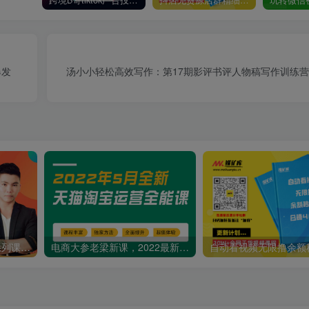
跨境B哥tiktok广告投放课，带你快速入门tiktok广告投放价值1680元
抖店无货源店群精细化运营系列课，帮助0基础新手开启抖店创业之路价值888元
爆发
汤小小轻松高效写作：第17期影评书评人物稿写作训练营 
突围学堂·虚拟电商基础系列课（入门必修），每天操作1小时，每月多赚10000
电商大参老梁新课，2022最新天猫淘宝运营全能课，助力店铺营销