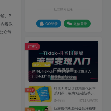
社交账号登录
解、B
体内容教
QQ登录
微信登录
公众号
TOP1
9832人已阅读
跨境B哥tiktok广告投放课，带你快速入
门tiktok广告投放价值1680元
抖店无货源店群精细化运营
TOP2
系列课，帮助0基础新手开启
抖店创业之路价值888元
4年前
8732人已阅读
玩转微信视频号爆款涨粉赚
TOP3