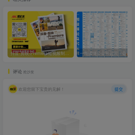
抖音-剪映-Premiere短视频制作从新手到高手-by-王斐
一图读懂
评论
抢沙发
欢迎您留下宝贵的见解！
提交