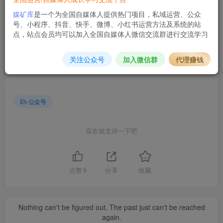
媒矿库
是一个为全国自媒体人提供热门项目，私域运营、公众
号、小程序、抖音、快手、微博、小红书运营方法及系统的站
点，站点会员均可以加入全国自媒体人微信交流群进行交流学习
©
版权声明
文章版权归作者所有，未经允许请勿转载。
关注公众号
加入微信群
代理赚钱
THE END
公众号
喜欢就支持一下吧
点赞
9
分享
收藏
Nothing can't be figured out. The past just can't be reached
again.