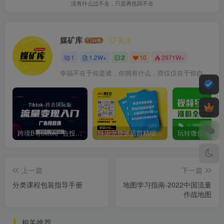
没有什么过不去，只是再也回不去
媒矿库
关注
1
1.2W+
2
10
2971W+
幸福不在于你是谁，你拥有什么，而仅仅在于你自己怎么看待
跨境B哥tiktok广告投放课，带你快速入门tiktok广告投放价值1680元
抖店无货源店群精细化运营系列课，帮助0基础新手开启抖店创业之路价值888元
上一篇
下一篇
分类课程包装指导手册
地图学习指南-2022中国流量
作战地图
相关推荐