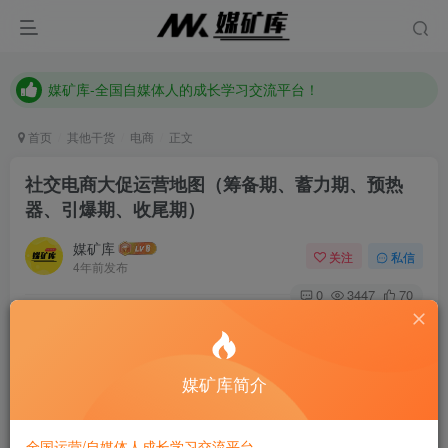
媒矿库-全国自媒体人的成长学习交流平台！
《点击此处》添加站长微信加入全国自媒体人交流讨论群
媒矿库-全国自媒体人的成长学习交流平台！
首页
其他干货
电商
正文
社交电商大促运营地图（筹备期、蓄力期、预热
器、引爆期、收尾期）
媒矿库
关注
私信
4年前发布
0
3447
70
付费资源
已售 93
社交电商大促运营地图（筹备期、蓄力期、预热器、引爆期、收尾期）
此内容为付费资源，请付费后查看
媒矿库简介
9.9
限时特惠
19.9
m
m
全国运营/自媒体人成长学习交流平台