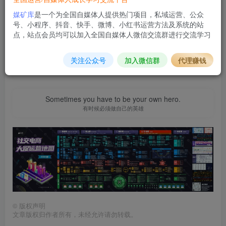
2.8
免费
黄金会员
m
钻石会员
媒矿库
是一个为全国自媒体人提供热门项目，私域运营、公众
立即购买
号、小程序、抖音、快手、微博、小红书运营方法及系统的站
点，站点会员均可以加入全国自媒体人微信交流群进行交流学习
您当前未登录！建议登陆后购买，可保存购买订单
关注公众号
加入微信群
代理赚钱
「社交电商大促运营地图（筹...引爆期、收尾期）.jpg」
Sometimes you have to be your own hero.
有时候必须做自己的英雄
©
版权声明
文章版权归作者所有，未经允许请勿转载。