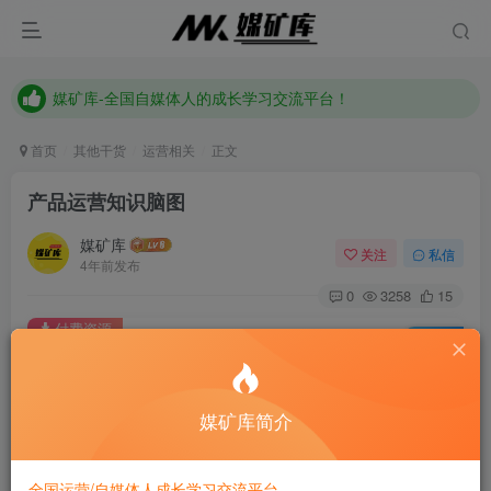
媒矿库-全国自媒体人的成长学习交流平台！
《点击此处》添加站长微信加入全国自媒体人交流讨论群
媒矿库-全国自媒体人的成长学习交流平台！
首页
其他干货
运营相关
正文
产品运营知识脑图
媒矿库
关注
私信
4年前发布
0
3258
15
付费资源
已售 81
产品运营知识脑图
此内容为付费资源，请付费后查看
9.9
媒矿库简介
限时特惠
19.9
m
m
2.8
免费
黄金会员
m
钻石会员
全国运营/自媒体人成长学习交流平台