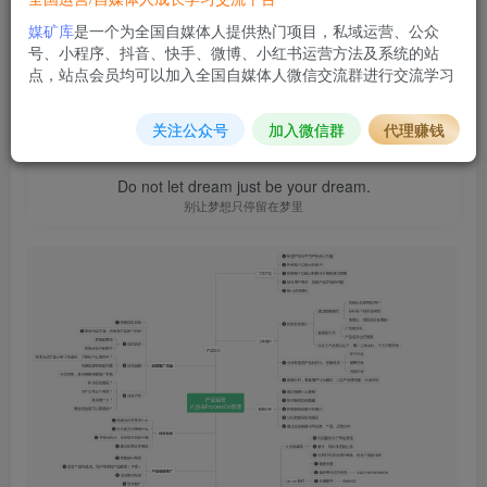
立即购买
媒矿库
是一个为全国自媒体人提供热门项目，私域运营、公众
号、小程序、抖音、快手、微博、小红书运营方法及系统的站
您当前未登录！建议登陆后购买，可保存购买订单
点，站点会员均可以加入全国自媒体人微信交流群进行交流学习
「产品运营.PNG」
关注公众号
加入微信群
代理赚钱
Do not let dream just be your dream.
别让梦想只停留在梦里