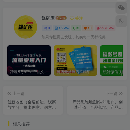
媒矿库
关注
0
1.2W+
2
10
2970W+
如果你愿意去发现，其实每一天都很美
跨境B哥tiktok广告投放课，带你快速入门tiktok广告投放价值1680元
抖店无货源店群精细化运营系列课，帮助0基础新手开启抖店创业之路价值888元
上一篇
下一篇
创新地图（全速前进、观察
产品思维地图(认知用户、创
与学习、提出创意、创意测
造价值、产品落地、产品管
试、归航）
理、个人成长、相关图书)
相关推荐