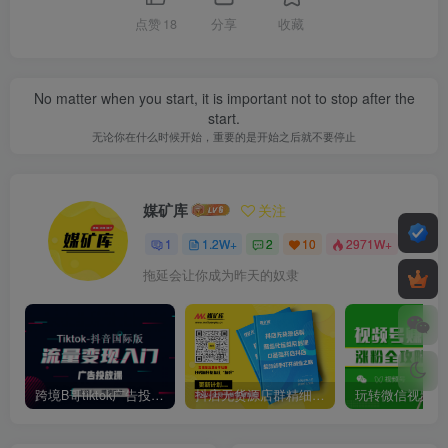
点赞
18
分享
收藏
No matter when you start, it is important not to stop after the
start.
无论你在什么时候开始，重要的是开始之后就不要停止
媒矿库
关注
1
1.2W+
2
10
2971W+
拖延会让你成为昨天的奴隶
跨境B哥tiktok广告投放课，带你快速入门tiktok广告投放价值1680元
抖店无货源店群精细化运营系列课，帮助0基础新手开启抖店创业之路价值888元