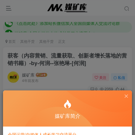
媒矿库-全国自媒体人的成长学习交流平台！
《点击此处》添加站长微信加入全国自媒体人交流讨论群
媒矿库-全国自媒体人的成长学习交流平台！
首页
其他干货
其他干货
正文
获客（内容营销、流量获取、创新者增长落地的营
销书籍）-by-何润--张艳琳-[何润]
媒矿库
关注
私信
4年前发布
0
2359
44
If you hold tight, how can a free hand to hug now?
你若将过去抱的太紧，怎么能腾出手来拥抱现在？
媒矿库简介
全国运营/自媒体人成长学习交流平台