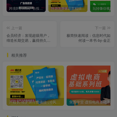
跨境B哥tiktok广告投放课，带你快速入门tiktok广告投放价值1680元
抖店无货源店群精细化运营系列课，帮助0基础新手开启抖店创业之路价值888元
上一篇
下一篇
会员经济：发现超级用户，
极简快速阅读：信息时代如
缔造长期交易，赢得持久营
何读一本书-by-金正
业收入（亚马逊、网飞、领
英都在践行的会员模式，在
相关推荐
竞争和低成本控制的情况下
帮助企业实现持续增长。爱
奇艺会员业务总裁、得到联
合创始人、领英联合创始人
推荐）-by-罗比·凯尔曼·巴克
斯特-[罗比·凯尔曼·巴克斯特]
严校长·塔罗牌付费项目，0风险，一台手机，随时随地赚钱价值1000元