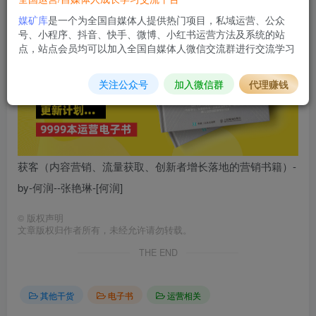
媒矿库
是一个为全国自媒体人提供热门项目，私域运营、公众
号、小程序、抖音、快手、微博、小红书运营方法及系统的站
点，站点会员均可以加入全国自媒体人微信交流群进行交流学习
关注公众号
加入微信群
代理赚钱
获客（内容营销、流量获取、创新者增长落地的营销书籍）-
by-何润--张艳琳-[何润]
©
版权声明
文章版权归作者所有，未经允许请勿转载。
THE END
其他干货
电子书
运营相关