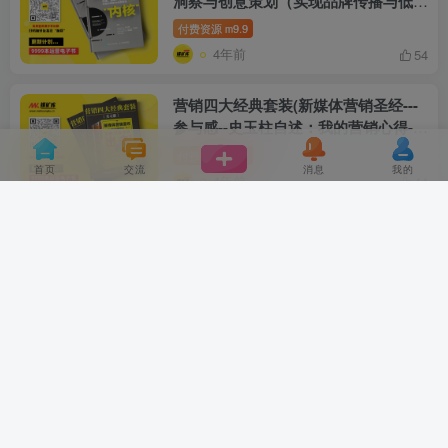
洞察与创意策划（实现品牌传播与低成
本获客）-by-秦鑫
付费资源
9.9
m
4年前
54
营销四大经典套装(新媒体营销圣经---
参与感--史玉柱自述：我的营销心得--
超级符号就是超级创意)-by-加里维纳
付费资源
9.9
m
查克；黎万强；史玉柱；华杉，华楠-
首页
交流
消息
我的
4年前
44
(作者)
营销心理战：掌握36种购买心理，直
击客户内心（成智营销创始人、阿里巴
巴电商实战专家最新力作）-by-成智大
付费资源
9.9
m
兵-[成智大兵]
4年前
16
用户的本质：数字化时代的精准运营法
则-by-史蒂文·范·贝莱格姆
付费资源
9.9
m
4年前
23