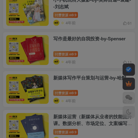
-刘志斌
付费资源
9.9
m
4年前
61
写作是最好的自我投资-by-Spenser
付费资源
9.9
m
4年前
11
新媒体写作平台策划与运营-by-哈默
付费资源
9.9
m
4年前
50
新媒体运营（新媒体从业者的技能提升
课。数据分析、市场定位、文案编写、
引流涨粉、流量转化、维护粉丝、营销
付费资源
9.9
m
策略……）-by-李东临