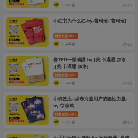
4年前
14
小红书为什么红-by-曹珂瑄-[曹珂瑄]
付费资源
9.9
m
4年前
25
像TED一樣演講-by-[美]卡邁恩·加洛-
[[美]卡邁恩·加洛]
付费资源
9.9
m
4年前
33
小群效应--席卷海量用户的隐性力量-
by-徐志斌
付费资源
9.9
m
4年前
34
小手机玩转大摄影-by-吴师自通--袁建-