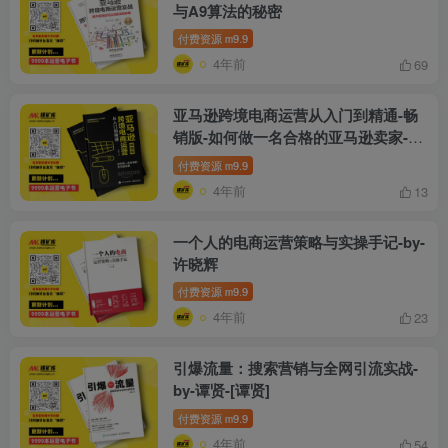
与A9算法的秘密
付费资源
9.9
m
4年前
69
亚马逊跨境电商运营从入门到精通-畅
销版-如何做一名合格的亚马逊卖家-
by-纵雨果
付费资源
9.9
m
4年前
13
一个人的电商运营策略与实操手记-by-
许晓辉
付费资源
9.9
m
4年前
23
引爆流量：搜索营销与全网引流实战-
by-谭贤-[谭贤]
付费资源
9.9
m
4年前
54