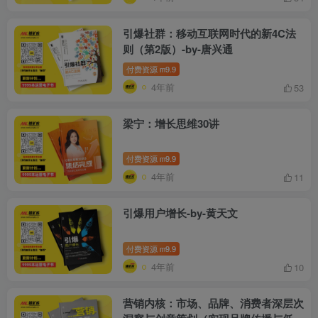
引爆社群：移动互联网时代的新4C法
则（第2版）-by-唐兴通
付费资源
9.9
m
4年前
53
梁宁：增长思维30讲
付费资源
9.9
m
4年前
11
引爆用户增长-by-黄天文
付费资源
9.9
m
4年前
10
营销内核：市场、品牌、消费者深层次