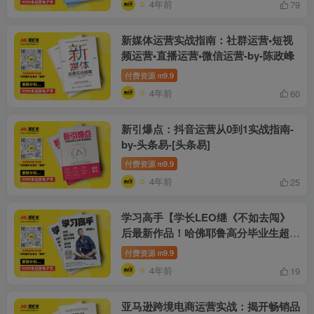
4年前
79
新媒体运营实战指南：社群运营•短视
频运营•直播运营•微信运营-by-陈政峰
付费资源
9.9
m
4年前
60
新引爆点：抖音运营从0到1实战指南-
by-头条易-[头条易]
付费资源
9.9
m
4年前
25
学习高手【学长LEO继《不如去闯》
后最新作品！哈佛耶鲁高分毕业生超实
用学习法！朱永新、康辉、樊登、蔡康
付费资源
9.9
m
永诚意推荐！前沿理论知识、经典学习
4年前
19
方法和18年求学经验，助你提高学习
成绩，打开人生格局！-by-李柘远-[李
亚马逊跨境电商运营实战：揭开畅销品
柘远]