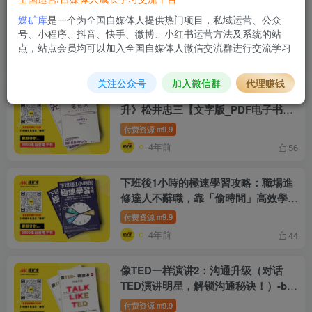
我知道他想看什么：用内容营销打造品
媒矿库
是一个为全国自媒体人提供热门项目，私域运营、公众
牌影响力-by-沙建军-[沙建军]
号、小程序、抖音、快手、微博、小红书运营方法及系统的站
付费资源
9.9
m
点，站点会员均可以加入全国自媒体人微信交流群进行交流学习
4年前
60
关注公众号
加入微信群
代理赚钱
无印良品笔记术：四个步骤实现持续提
升》松井忠三【文字版_PDF电子书_
下载】-by-松井忠三
付费资源
9.9
m
4年前
56
下班後1小時的極速學習攻略：職場進
修達人不辭職，靠「偷時間」高效學語
言、修課程，10年考取10張證照-by-李
付费资源
9.9
m
泂宰（이형재）
4年前
44
像TED一样演讲2：沟通升级（对话
TED演讲明星，解锁沟通秘诀！）-by-
卡迈恩·加洛-[卡迈恩·加洛]
付费资源
9.9
m